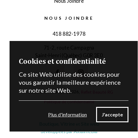
Nous Joindre
NOUS JOINDRE
418 882-1978
71-2, route Campagna
Saint-Henri (Québec) G0R 3E0
Cookies et confidentialité
Ce site Web utilise des cookies pour
vous garantir la meilleure expérience
sur notre site Web.
Tous droits réservés ©
2026
,
Reflet Beauté RG
Politique de confidentialité
Plus d'information
J'accepte
Boutique
Vitrine
Site web
,
et
Axialmedia
développées par